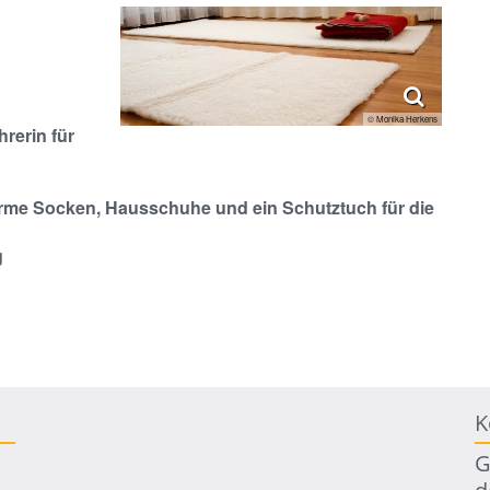
© Monika Herkens
hrerin für
arme Socken, Hausschuhe und ein Schutztuch für die
g
K
G