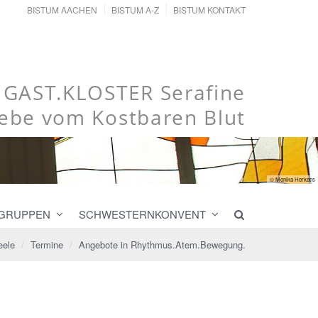
BISTUM AACHEN
BISTUM A-Z
BISTUM KONTAKT
GAST.KLOSTER Serafine
iebe vom Kostbaren Blut
© Monika Herkens
 GRUPPEN
SCHWESTERNKONVENT
eele
Termine
Angebote in Rhythmus.Atem.Bewegung.