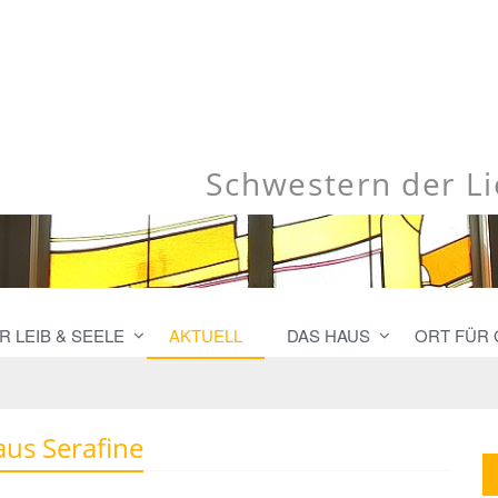
Schwestern der L
 LEIB & SEELE
AKTUELL
DAS HAUS
ORT FÜR
us Serafine