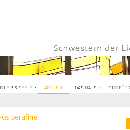
Schwestern der L
 LEIB & SEELE
AKTUELL
DAS HAUS
ORT FÜR
us Serafine